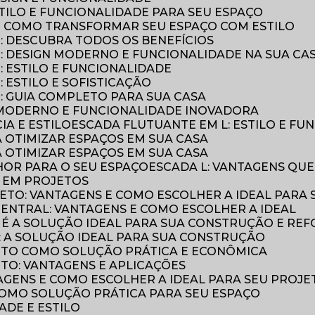
STILO E FUNCIONALIDADE PARA SEU ESPAÇO
O COMO TRANSFORMAR SEU ESPAÇO COM ESTILO
: DESCUBRA TODOS OS BENEFÍCIOS
: DESIGN MODERNO E FUNCIONALIDADE NA SUA CA
 ESTILO E FUNCIONALIDADE
 ESTILO E SOFISTICAÇÃO
: GUIA COMPLETO PARA SUA CASA
N MODERNO E FUNCIONALIDADE INOVADORA
IA E ESTILO
ESCADA FLUTUANTE EM L: ESTILO E F
RA OTIMIZAR ESPAÇOS EM SUA CASA
RA OTIMIZAR ESPAÇOS EM SUA CASA
HOR PARA O SEU ESPAÇO
ESCADA L: VANTAGENS QU
LO EM PROJETOS
ETO: VANTAGENS E COMO ESCOLHER A IDEAL PARA
CENTRAL: VANTAGENS E COMO ESCOLHER A IDEAL
É A SOLUÇÃO IDEAL PARA SUA CONSTRUÇÃO E RE
 A SOLUÇÃO IDEAL PARA SUA CONSTRUÇÃO
ETO COMO SOLUÇÃO PRÁTICA E ECONÔMICA
TO: VANTAGENS E APLICAÇÕES
AGENS E COMO ESCOLHER A IDEAL PARA SEU PROJE
COMO SOLUÇÃO PRÁTICA PARA SEU ESPAÇO
ADE E ESTILO