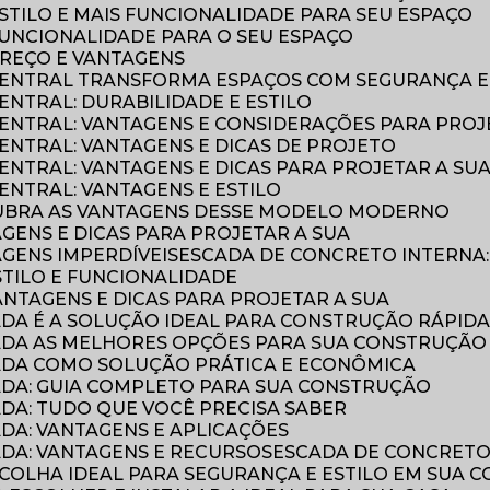
STILO E MAIS FUNCIONALIDADE PARA SEU ESPAÇO
FUNCIONALIDADE PARA O SEU ESPAÇO
PREÇO E VANTAGENS
CENTRAL TRANSFORMA ESPAÇOS COM SEGURANÇA E
ENTRAL: DURABILIDADE E ESTILO
CENTRAL: VANTAGENS E CONSIDERAÇÕES PARA PRO
ENTRAL: VANTAGENS E DICAS DE PROJETO
ENTRAL: VANTAGENS E DICAS PARA PROJETAR A SU
ENTRAL: VANTAGENS E ESTILO
CUBRA AS VANTAGENS DESSE MODELO MODERNO
AGENS E DICAS PARA PROJETAR A SUA
AGENS IMPERDÍVEIS
ESCADA DE CONCRETO INTERNA:
STILO E FUNCIONALIDADE
ANTAGENS E DICAS PARA PROJETAR A SUA
DA É A SOLUÇÃO IDEAL PARA CONSTRUÇÃO RÁPID
ADA AS MELHORES OPÇÕES PARA SUA CONSTRUÇÃO
ADA COMO SOLUÇÃO PRÁTICA E ECONÔMICA
ADA: GUIA COMPLETO PARA SUA CONSTRUÇÃO
DA: TUDO QUE VOCÊ PRECISA SABER
DA: VANTAGENS E APLICAÇÕES
DA: VANTAGENS E RECURSOS
ESCADA DE CONCRETO
ESCOLHA IDEAL PARA SEGURANÇA E ESTILO EM SUA