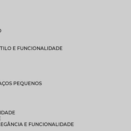
O
STILO E FUNCIONALIDADE
PAÇOS PEQUENOS
IDADE
E
LEGÂNCIA E FUNCIONALIDADE