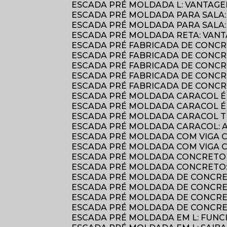
ESCADA PRÉ MOLDADA L: VANTAGE
ESCADA PRÉ MOLDADA PARA SALA:
ESCADA PRÉ MOLDADA PARA SALA:
ESCADA PRÉ MOLDADA RETA: VANT
ESCADA PRÉ FABRICADA DE CONCR
ESCADA PRÉ FABRICADA DE CONC
ESCADA PRÉ FABRICADA DE CONC
ESCADA PRÉ FABRICADA DE CONCR
ESCADA PRÉ FABRICADA DE CONC
ESCADA PRÉ MOLDADA CARACOL É
ESCADA PRÉ MOLDADA CARACOL É
ESCADA PRÉ MOLDADA CARACOL 
ESCADA PRÉ MOLDADA CARACOL: 
ESCADA PRÉ MOLDADA COM VIGA C
ESCADA PRÉ MOLDADA COM VIGA 
ESCADA PRÉ MOLDADA CONCRETO 
ESCADA PRÉ MOLDADA CONCRETO
ESCADA PRÉ MOLDADA DE CONCRE
ESCADA PRÉ MOLDADA DE CONCRE
ESCADA PRÉ MOLDADA DE CONCRE
ESCADA PRÉ MOLDADA DE CONCRE
ESCADA PRÉ MOLDADA EM L: FUNC