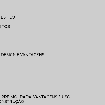
 ESTILO
JETOS
A
 DESIGN E VANTAGENS
A
 PRÉ MOLDADA: VANTAGENS E USO
 CONSTRUÇÃO