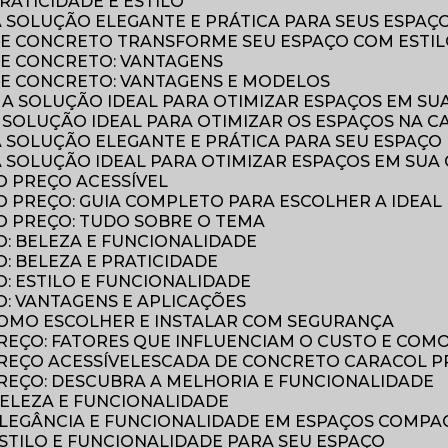
RATICIDADE E ESTILO
A SOLUÇÃO ELEGANTE E PRÁTICA PARA SEUS ESPAÇ
DE CONCRETO TRANSFORME SEU ESPAÇO COM ESTI
DE CONCRETO: VANTAGENS
DE CONCRETO: VANTAGENS E MODELOS
 A SOLUÇÃO IDEAL PARA OTIMIZAR ESPAÇOS EM SU
 SOLUÇÃO IDEAL PARA OTIMIZAR OS ESPAÇOS NA C
A SOLUÇÃO ELEGANTE E PRÁTICA PARA SEU ESPAÇO
A SOLUÇÃO IDEAL PARA OTIMIZAR ESPAÇOS EM SUA
O PREÇO ACESSÍVEL
O PREÇO: GUIA COMPLETO PARA ESCOLHER A IDEAL
O PREÇO: TUDO SOBRE O TEMA
O: BELEZA E FUNCIONALIDADE
: BELEZA E PRATICIDADE
: ESTILO E FUNCIONALIDADE
O: VANTAGENS E APLICAÇÕES
COMO ESCOLHER E INSTALAR COM SEGURANÇA
REÇO: FATORES QUE INFLUENCIAM O CUSTO E CO
REÇO ACESSÍVEL
ESCADA DE CONCRETO CARACOL PR
REÇO: DESCUBRA A MELHORIA E FUNCIONALIDADE
BELEZA E FUNCIONALIDADE
ELEGÂNCIA E FUNCIONALIDADE EM ESPAÇOS COMPA
STILO E FUNCIONALIDADE PARA SEU ESPAÇO