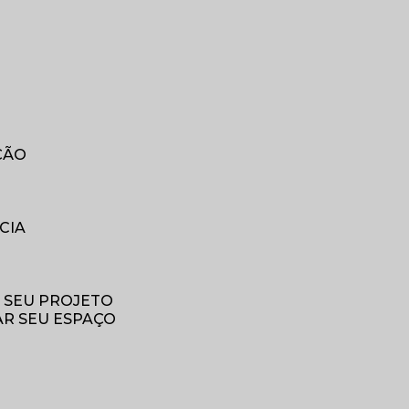
ÇÃO
O
CIA
 SEU PROJETO
R SEU ESPAÇO