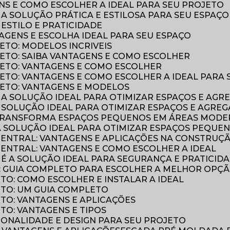
NS E COMO ESCOLHER A IDEAL PARA SEU PROJETO
 A SOLUÇÃO PRÁTICA E ESTILOSA PARA SEU ESPAÇO
 ESTILO E PRATICIDADE
AGENS E ESCOLHA IDEAL PARA SEU ESPAÇO
ETO: MODELOS INCRIVEIS
RETO: SAIBA VANTAGENS E COMO ESCOLHER
RETO: VANTAGENS E COMO ESCOLHER
ETO: VANTAGENS E COMO ESCOLHER A IDEAL PARA
RETO: VANTAGENS E MODELOS
 A SOLUÇÃO IDEAL PARA OTIMIZAR ESPAÇOS E AGR
 SOLUÇÃO IDEAL PARA OTIMIZAR ESPAÇOS E AGREG
TRANSFORMA ESPAÇOS PEQUENOS EM ÁREAS MODER
A SOLUÇÃO IDEAL PARA OTIMIZAR ESPAÇOS PEQUE
ENTRAL: VANTAGENS E APLICAÇÕES NA CONSTRUÇÃ
CENTRAL: VANTAGENS E COMO ESCOLHER A IDEAL
É A SOLUÇÃO IDEAL PARA SEGURANÇA E PRATICID
: GUIA COMPLETO PARA ESCOLHER A MELHOR OPÇ
TO: COMO ESCOLHER E INSTALAR A IDEAL
TO: UM GUIA COMPLETO
TO: VANTAGENS E APLICAÇÕES
TO: VANTAGENS E TIPOS
IONALIDADE E DESIGN PARA SEU PROJETO