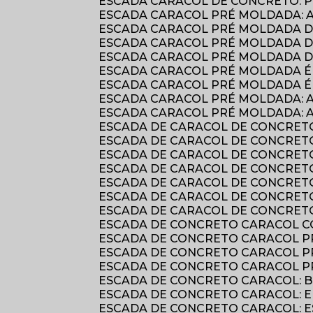
ESCADA CARACOL DE CONCRETO: P
ESCADA CARACOL PRÉ MOLDADA: 
ESCADA CARACOL PRÉ MOLDADA 
ESCADA CARACOL PRÉ MOLDADA 
ESCADA CARACOL PRÉ MOLDADA 
ESCADA CARACOL PRÉ MOLDADA É
ESCADA CARACOL PRÉ MOLDADA É
ESCADA CARACOL PRÉ MOLDADA: 
ESCADA CARACOL PRÉ MOLDADA: 
ESCADA DE CARACOL DE CONCRET
ESCADA DE CARACOL DE CONCRET
ESCADA DE CARACOL DE CONCRET
ESCADA DE CARACOL DE CONCRET
ESCADA DE CARACOL DE CONCRETO
ESCADA DE CARACOL DE CONCRETO
ESCADA DE CARACOL DE CONCRET
ESCADA DE CONCRETO CARACOL 
ESCADA DE CONCRETO CARACOL P
ESCADA DE CONCRETO CARACOL P
ESCADA DE CONCRETO CARACOL P
ESCADA DE CONCRETO CARACOL: 
ESCADA DE CONCRETO CARACOL: 
ESCADA DE CONCRETO CARACOL: E