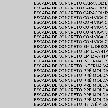
ESCADA DE CONCRETO CARACOL: E
ESCADA DE CONCRETO CARACOL: 
ESCADA DE CONCRETO CARACOL: 
ESCADA DE CONCRETO COM VIGA 
ESCADA DE CONCRETO COM VIGA C
ESCADA DE CONCRETO COM VIGA 
ESCADA DE CONCRETO COM VIGA C
ESCADA DE CONCRETO COM VIGA C
ESCADA DE CONCRETO COM VIGA C
ESCADA DE CONCRETO EM L: DES
ESCADA DE CONCRETO EM L: VANT
ESCADA DE CONCRETO EM L: VANT
ESCADA DE CONCRETO INTERNA: E
ESCADA DE CONCRETO INTERNA: V
ESCADA DE CONCRETO PRÉ MOLDA
ESCADA DE CONCRETO PRÉ MOLD
ESCADA DE CONCRETO PRÉ MOLD
ESCADA DE CONCRETO PRÉ MOLD
ESCADA DE CONCRETO PRÉ MOLDA
ESCADA DE CONCRETO PRÉ MOLDA
ESCADA DE CONCRETO PRÉ MOLDA
ESCADA DE CONCRETO RETA É A 