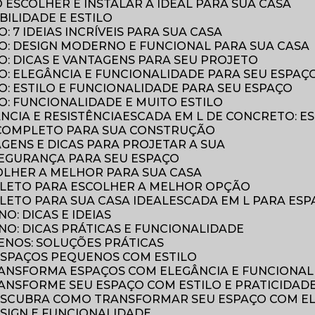
 ESCOLHER E INSTALAR A IDEAL PARA SUA CASA
BILIDADE E ESTILO
 7 IDEIAS INCRÍVEIS PARA SUA CASA
O: DESIGN MODERNO E FUNCIONAL PARA SUA CASA
: DICAS E VANTAGENS PARA SEU PROJETO
O: ELEGÂNCIA E FUNCIONALIDADE PARA SEU ESPAÇ
: ESTILO E FUNCIONALIDADE PARA SEU ESPAÇO
O: FUNCIONALIDADE E MUITO ESTILO
NCIA E RESISTÊNCIA
ESCADA EM L DE CONCRETO: E
A COMPLETO PARA SUA CONSTRUÇÃO
AGENS E DICAS PARA PROJETAR A SUA
 SEGURANÇA PARA SEU ESPAÇO
COLHER A MELHOR PARA SUA CASA
MPLETO PARA ESCOLHER A MELHOR OPÇÃO
PLETO PARA SUA CASA IDEAL
ESCADA EM L PARA ES
O: DICAS E IDEIAS
NO: DICAS PRÁTICAS E FUNCIONALIDADE
ENOS: SOLUÇÕES PRÁTICAS
 ESPAÇOS PEQUENOS COM ESTILO
RANSFORMA ESPAÇOS COM ELEGÂNCIA E FUNCIONAL
RANSFORME SEU ESPAÇO COM ESTILO E PRATICIDAD
DESCUBRA COMO TRANSFORMAR SEU ESPAÇO COM E
ESIGN E FUNCIONALIDADE