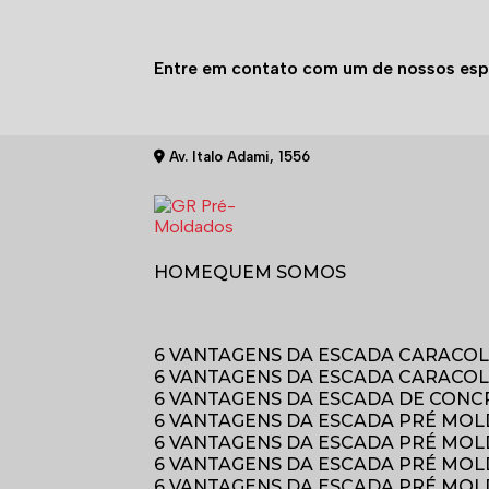
Entre em contato com um de nossos espe
Av. Italo Adami, 1556
HOME
QUEM SOMOS
6 VANTAGENS DA ESCADA CARACO
6 VANTAGENS DA ESCADA CARACO
6 VANTAGENS DA ESCADA DE CONC
6 VANTAGENS DA ESCADA PRÉ MO
6 VANTAGENS DA ESCADA PRÉ MO
6 VANTAGENS DA ESCADA PRÉ MO
6 VANTAGENS DA ESCADA PRÉ MO