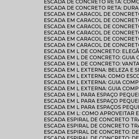
ESCADA DE CONCRETO RETA: COMO
ESCADA DE CONCRETO RETA: DURA
ESCADA EM CARACOL DE CONCRETO:
ESCADA EM CARACOL DE CONCRET
ESCADA EM CARACOL DE CONCRETO
ESCADA EM CARACOL DE CONCRET
ESCADA EM CARACOL DE CONCRETO
ESCADA EM CARACOL DE CONCRET
ESCADA EM L DE CONCRETO: ELEGÂ
ESCADA EM L DE CONCRETO: GUI
ESCADA EM L DE CONCRETO: VANT
ESCADA EM L EXTERNA: BELEZA E
ESCADA EM L EXTERNA: COMO ES
ESCADA EM L EXTERNA: GUIA CO
ESCADA EM L EXTERNA: GUIA COM
ESCADA EM L PARA ESPAÇO PEQUEN
ESCADA EM L PARA ESPAÇO PEQUE
ESCADA EM L PARA ESPAÇOS PEQU
ESCADA EM L: COMO APROVEITAR
ESCADA ESPIRAL DE CONCRETO T
ESCADA ESPIRAL DE CONCRETO T
ESCADA ESPIRAL DE CONCRETO: 
ESCADA ESPIRAL DE CONCRETO: D