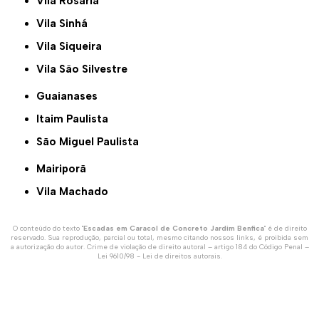
Vila Rosaria
Vila Sinhá
Vila Siqueira
Vila São Silvestre
Guaianases
Itaim Paulista
São Miguel Paulista
Mairiporã
Vila Machado
O conteúdo do texto "
Escadas em Caracol de Concreto Jardim Benfica
" é de direito
reservado. Sua reprodução, parcial ou total, mesmo citando nossos links, é proibida sem
a autorização do autor. Crime de violação de direito autoral – artigo 184 do Código Penal –
Lei 9610/98 - Lei de direitos autorais
.