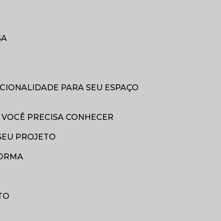
SA
UNCIONALIDADE PARA SEU ESPAÇO
E VOCÊ PRECISA CONHECER
 SEU PROJETO
FORMA
TO