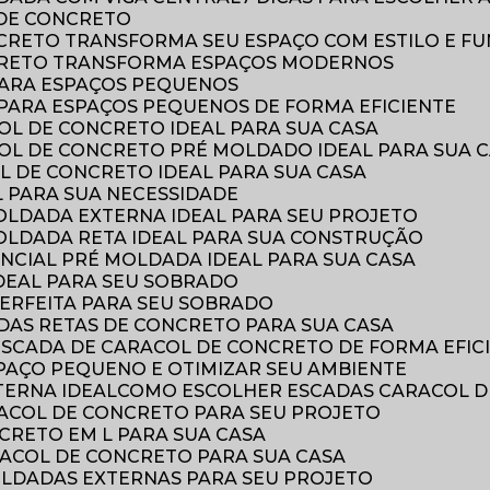
 DE CONCRETO
CRETO TRANSFORMA SEU ESPAÇO COM ESTILO E F
CRETO TRANSFORMA ESPAÇOS MODERNOS
PARA ESPAÇOS PEQUENOS
 PARA ESPAÇOS PEQUENOS DE FORMA EFICIENTE
OL DE CONCRETO IDEAL PARA SUA CASA
OL DE CONCRETO PRÉ MOLDADO IDEAL PARA SUA 
L DE CONCRETO IDEAL PARA SUA CASA
L PARA SUA NECESSIDADE
OLDADA EXTERNA IDEAL PARA SEU PROJETO
OLDADA RETA IDEAL PARA SUA CONSTRUÇÃO
ENCIAL PRÉ MOLDADA IDEAL PARA SUA CASA
IDEAL PARA SEU SOBRADO
PERFEITA PARA SEU SOBRADO
ADAS RETAS DE CONCRETO PARA SUA CASA
 ESCADA DE CARACOL DE CONCRETO DE FORMA EFIC
PAÇO PEQUENO E OTIMIZAR SEU AMBIENTE
TERNA IDEAL
COMO ESCOLHER ESCADAS CARACOL D
ACOL DE CONCRETO PARA SEU PROJETO
CRETO EM L PARA SUA CASA
ACOL DE CONCRETO PARA SUA CASA
OLDADAS EXTERNAS PARA SEU PROJETO