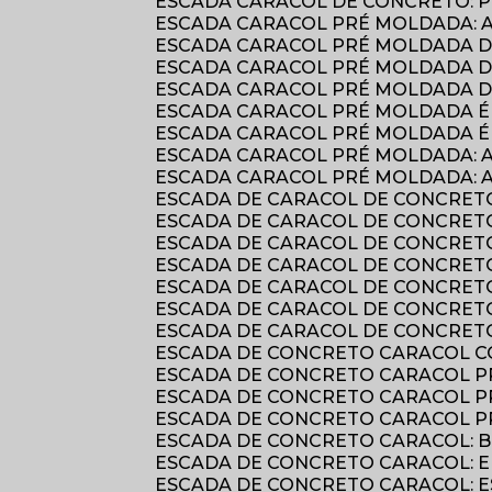
ESCADA CARACOL DE CONCRETO: P
ESCADA CARACOL PRÉ MOLDADA: 
ESCADA CARACOL PRÉ MOLDADA 
ESCADA CARACOL PRÉ MOLDADA 
ESCADA CARACOL PRÉ MOLDADA 
ESCADA CARACOL PRÉ MOLDADA É
ESCADA CARACOL PRÉ MOLDADA É
ESCADA CARACOL PRÉ MOLDADA: 
ESCADA CARACOL PRÉ MOLDADA: 
ESCADA DE CARACOL DE CONCRET
ESCADA DE CARACOL DE CONCRET
ESCADA DE CARACOL DE CONCRET
ESCADA DE CARACOL DE CONCRET
ESCADA DE CARACOL DE CONCRETO
ESCADA DE CARACOL DE CONCRETO
ESCADA DE CARACOL DE CONCRET
ESCADA DE CONCRETO CARACOL 
ESCADA DE CONCRETO CARACOL P
ESCADA DE CONCRETO CARACOL P
ESCADA DE CONCRETO CARACOL P
ESCADA DE CONCRETO CARACOL: 
ESCADA DE CONCRETO CARACOL: 
ESCADA DE CONCRETO CARACOL: E