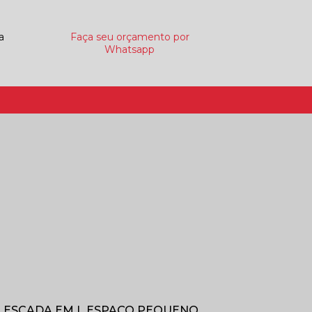
a
Faça seu orçamento por
Whatsapp
1
(11) 97124-6115
grpremoldados@hotmail.com
 A ESCADA EM L ESPAÇO PEQUENO