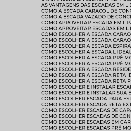
AS VANTAGENS DAS ESCADAS EM L
COMO A ESCADA CARACOL DE CON
COMO A ESCADA VAZADO DE CON
COMO APROVEITAR ESCADA EM L 
COMO APROVEITAR ESCADAS EM L
COMO ESCOLHER A ESCADA CARAC
COMO ESCOLHER A ESCADA CARAC
COMO ESCOLHER A ESCADA ESPIRA
COMO ESCOLHER A ESCADA L IDEA
COMO ESCOLHER A ESCADA PRÉ M
COMO ESCOLHER A ESCADA PRÉ M
COMO ESCOLHER A ESCADA RESID
COMO ESCOLHER A ESCADA RETA 
COMO ESCOLHER A ESCADA RETA 
COMO ESCOLHER E INSTALAR ESC
COMO ESCOLHER E INSTALAR SUA
COMO ESCOLHER ESCADA PARA ES
COMO ESCOLHER ESCADA RETA EX
COMO ESCOLHER ESCADAS DE CAR
COMO ESCOLHER ESCADAS DE CON
COMO ESCOLHER ESCADAS EM CAR
COMO ESCOLHER ESCADAS PRÉ M