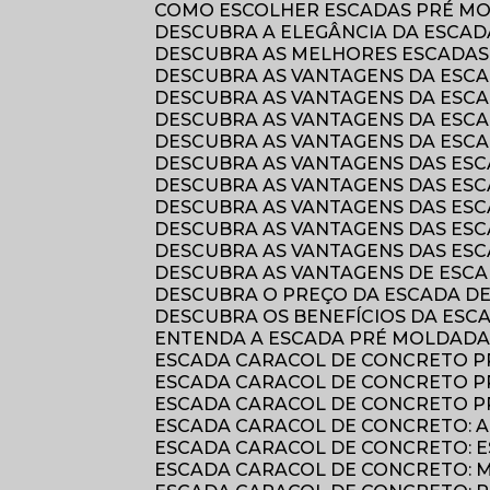
COMO ESCOLHER ESCADAS PRÉ M
DESCUBRA A ELEGÂNCIA DA ESCA
DESCUBRA AS MELHORES ESCADAS
DESCUBRA AS VANTAGENS DA ESC
DESCUBRA AS VANTAGENS DA ESC
DESCUBRA AS VANTAGENS DA ESC
DESCUBRA AS VANTAGENS DA ESC
DESCUBRA AS VANTAGENS DAS ES
DESCUBRA AS VANTAGENS DAS E
DESCUBRA AS VANTAGENS DAS ES
DESCUBRA AS VANTAGENS DAS ES
DESCUBRA AS VANTAGENS DAS ES
DESCUBRA AS VANTAGENS DE ESC
DESCUBRA O PREÇO DA ESCADA D
DESCUBRA OS BENEFÍCIOS DA ES
ENTENDA A ESCADA PRÉ MOLDAD
ESCADA CARACOL DE CONCRETO 
ESCADA CARACOL DE CONCRETO 
ESCADA CARACOL DE CONCRETO 
ESCADA CARACOL DE CONCRETO: 
ESCADA CARACOL DE CONCRETO: E
ESCADA CARACOL DE CONCRETO: M