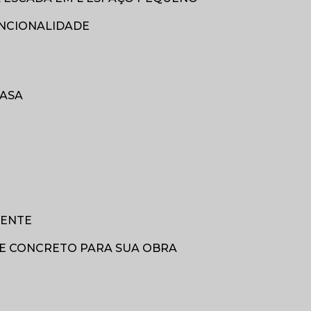
UNCIONALIDADE
CASA
IENTE
E CONCRETO PARA SUA OBRA