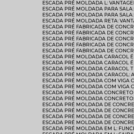
ESCADA PRÉ MOLDADA L: VANTAGE
ESCADA PRÉ MOLDADA PARA SALA:
ESCADA PRÉ MOLDADA PARA SALA:
ESCADA PRÉ MOLDADA RETA: VANT
ESCADA PRÉ FABRICADA DE CONCR
ESCADA PRÉ FABRICADA DE CONC
ESCADA PRÉ FABRICADA DE CONC
ESCADA PRÉ FABRICADA DE CONCR
ESCADA PRÉ FABRICADA DE CONC
ESCADA PRÉ MOLDADA CARACOL É
ESCADA PRÉ MOLDADA CARACOL É
ESCADA PRÉ MOLDADA CARACOL 
ESCADA PRÉ MOLDADA CARACOL: 
ESCADA PRÉ MOLDADA COM VIGA C
ESCADA PRÉ MOLDADA COM VIGA 
ESCADA PRÉ MOLDADA CONCRETO 
ESCADA PRÉ MOLDADA CONCRETO
ESCADA PRÉ MOLDADA DE CONCRE
ESCADA PRÉ MOLDADA DE CONCRE
ESCADA PRÉ MOLDADA DE CONCRE
ESCADA PRÉ MOLDADA DE CONCRE
ESCADA PRÉ MOLDADA EM L: FUNC