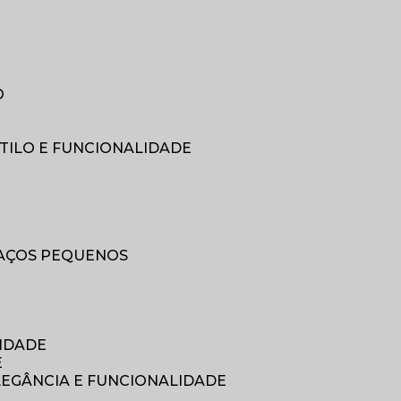
O
STILO E FUNCIONALIDADE
PAÇOS PEQUENOS
IDADE
E
LEGÂNCIA E FUNCIONALIDADE