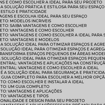
NS E COMO ESCOLHER A IDEAL PARA SEU PROJETO
 A SOLUÇÃO PRÁTICA E ESTILOSA PARA SEU ESPAÇO
 ESTILO E PRATICIDADE
AGENS E ESCOLHA IDEAL PARA SEU ESPAÇO
ETO: MODELOS INCRIVEIS
RETO: SAIBA VANTAGENS E COMO ESCOLHER
RETO: VANTAGENS E COMO ESCOLHER
ETO: VANTAGENS E COMO ESCOLHER A IDEAL PARA
RETO: VANTAGENS E MODELOS
 A SOLUÇÃO IDEAL PARA OTIMIZAR ESPAÇOS E AGR
 SOLUÇÃO IDEAL PARA OTIMIZAR ESPAÇOS E AGREG
TRANSFORMA ESPAÇOS PEQUENOS EM ÁREAS MODER
A SOLUÇÃO IDEAL PARA OTIMIZAR ESPAÇOS PEQUE
ENTRAL: VANTAGENS E APLICAÇÕES NA CONSTRUÇÃ
CENTRAL: VANTAGENS E COMO ESCOLHER A IDEAL
É A SOLUÇÃO IDEAL PARA SEGURANÇA E PRATICID
: GUIA COMPLETO PARA ESCOLHER A MELHOR OPÇ
TO: COMO ESCOLHER E INSTALAR A IDEAL
TO: UM GUIA COMPLETO
TO: VANTAGENS E APLICAÇÕES
TO: VANTAGENS E TIPOS
IONALIDADE E DESIGN PARA SEU PROJETO