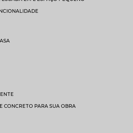
UNCIONALIDADE
CASA
IENTE
E CONCRETO PARA SUA OBRA