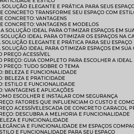
RATICIDADE E ESTILO
A SOLUÇÃO ELEGANTE E PRÁTICA PARA SEUS ESPAÇ
DE CONCRETO TRANSFORME SEU ESPAÇO COM ESTI
DE CONCRETO: VANTAGENS
DE CONCRETO: VANTAGENS E MODELOS
 A SOLUÇÃO IDEAL PARA OTIMIZAR ESPAÇOS EM SU
 SOLUÇÃO IDEAL PARA OTIMIZAR OS ESPAÇOS NA C
A SOLUÇÃO ELEGANTE E PRÁTICA PARA SEU ESPAÇO
A SOLUÇÃO IDEAL PARA OTIMIZAR ESPAÇOS EM SUA
O PREÇO ACESSÍVEL
O PREÇO: GUIA COMPLETO PARA ESCOLHER A IDEAL
O PREÇO: TUDO SOBRE O TEMA
O: BELEZA E FUNCIONALIDADE
: BELEZA E PRATICIDADE
: ESTILO E FUNCIONALIDADE
O: VANTAGENS E APLICAÇÕES
COMO ESCOLHER E INSTALAR COM SEGURANÇA
REÇO: FATORES QUE INFLUENCIAM O CUSTO E CO
REÇO ACESSÍVEL
ESCADA DE CONCRETO CARACOL PR
REÇO: DESCUBRA A MELHORIA E FUNCIONALIDADE
BELEZA E FUNCIONALIDADE
ELEGÂNCIA E FUNCIONALIDADE EM ESPAÇOS COMPA
STILO E FUNCIONALIDADE PARA SEU ESPAÇO