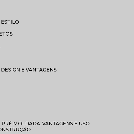
 ESTILO
JETOS
A
 DESIGN E VANTAGENS
A
 PRÉ MOLDADA: VANTAGENS E USO
 CONSTRUÇÃO