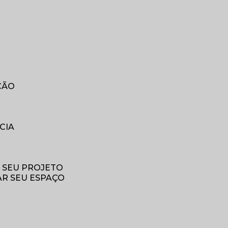
ÇÃO
O
CIA
 SEU PROJETO
R SEU ESPAÇO