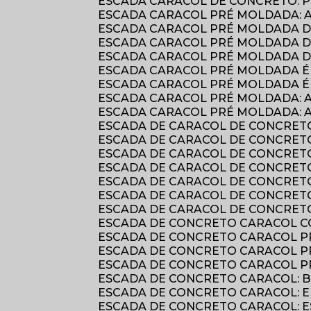
ESCADA CARACOL DE CONCRETO: P
ESCADA CARACOL PRÉ MOLDADA: 
ESCADA CARACOL PRÉ MOLDADA 
ESCADA CARACOL PRÉ MOLDADA 
ESCADA CARACOL PRÉ MOLDADA 
ESCADA CARACOL PRÉ MOLDADA É
ESCADA CARACOL PRÉ MOLDADA É
ESCADA CARACOL PRÉ MOLDADA: 
ESCADA CARACOL PRÉ MOLDADA: 
ESCADA DE CARACOL DE CONCRET
ESCADA DE CARACOL DE CONCRET
ESCADA DE CARACOL DE CONCRET
ESCADA DE CARACOL DE CONCRET
ESCADA DE CARACOL DE CONCRETO
ESCADA DE CARACOL DE CONCRETO
ESCADA DE CARACOL DE CONCRET
ESCADA DE CONCRETO CARACOL 
ESCADA DE CONCRETO CARACOL P
ESCADA DE CONCRETO CARACOL P
ESCADA DE CONCRETO CARACOL P
ESCADA DE CONCRETO CARACOL: 
ESCADA DE CONCRETO CARACOL: 
ESCADA DE CONCRETO CARACOL: E