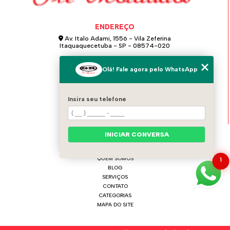
ENDEREÇO
Av. Italo Adami, 1556 - Vila Zeferina
Itaquaquecetuba - SP - 08574-020
Olá! Fale agora pelo WhatsApp
GR PRÉ MOLDADOS
(11) 4642-0021
(11) 97124-6115
Insira seu telefone
grpremoldados@hotmail.com
INICIAR CONVERSA
MENU
HOME
QUEM SOMOS
1
BLOG
SERVIÇOS
CONTATO
CATEGORIAS
MAPA DO SITE