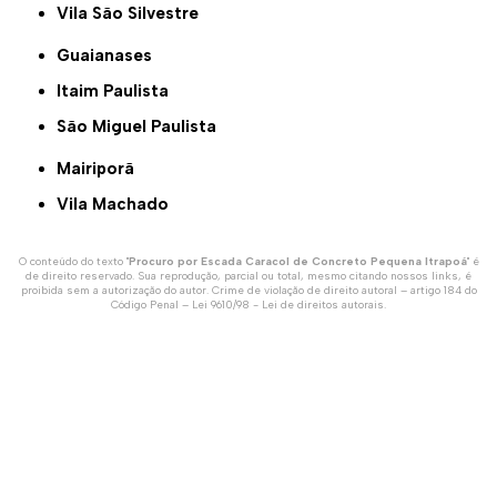
Vila São Silvestre
Guaianases
Itaim Paulista
São Miguel Paulista
Mairiporã
Vila Machado
O conteúdo do texto "
Procuro por Escada Caracol de Concreto Pequena Itrapoá
" é
de direito reservado. Sua reprodução, parcial ou total, mesmo citando nossos links, é
proibida sem a autorização do autor. Crime de violação de direito autoral – artigo 184 do
Código Penal –
Lei 9610/98 - Lei de direitos autorais
.