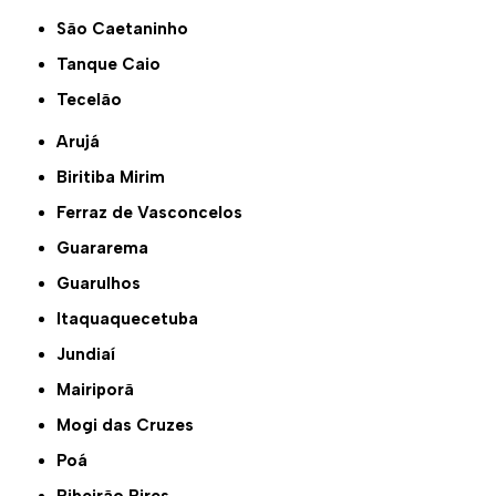
São Caetaninho
Tanque Caio
Tecelão
Arujá
Biritiba Mirim
Ferraz de Vasconcelos
Guararema
Guarulhos
Itaquaquecetuba
Jundiaí
Mairiporã
Mogi das Cruzes
Poá
Ribeirão Pires