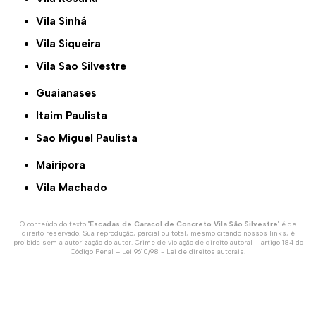
Vila Sinhá
Vila Siqueira
Vila São Silvestre
Guaianases
Itaim Paulista
São Miguel Paulista
Mairiporã
Vila Machado
O conteúdo do texto "
Escadas de Caracol de Concreto Vila São Silvestre
" é de
direito reservado. Sua reprodução, parcial ou total, mesmo citando nossos links, é
proibida sem a autorização do autor. Crime de violação de direito autoral – artigo 184 do
Código Penal –
Lei 9610/98 - Lei de direitos autorais
.