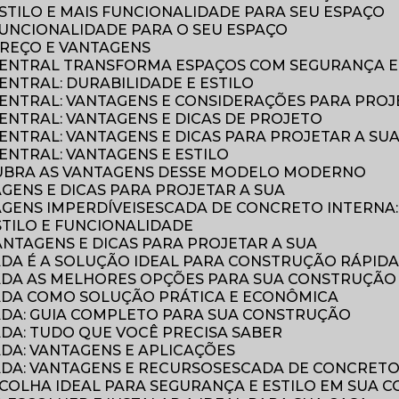
STILO E MAIS FUNCIONALIDADE PARA SEU ESPAÇO
FUNCIONALIDADE PARA O SEU ESPAÇO
PREÇO E VANTAGENS
CENTRAL TRANSFORMA ESPAÇOS COM SEGURANÇA E
ENTRAL: DURABILIDADE E ESTILO
CENTRAL: VANTAGENS E CONSIDERAÇÕES PARA PRO
ENTRAL: VANTAGENS E DICAS DE PROJETO
ENTRAL: VANTAGENS E DICAS PARA PROJETAR A SU
ENTRAL: VANTAGENS E ESTILO
CUBRA AS VANTAGENS DESSE MODELO MODERNO
AGENS E DICAS PARA PROJETAR A SUA
AGENS IMPERDÍVEIS
ESCADA DE CONCRETO INTERNA:
STILO E FUNCIONALIDADE
ANTAGENS E DICAS PARA PROJETAR A SUA
DA É A SOLUÇÃO IDEAL PARA CONSTRUÇÃO RÁPID
ADA AS MELHORES OPÇÕES PARA SUA CONSTRUÇÃO
ADA COMO SOLUÇÃO PRÁTICA E ECONÔMICA
ADA: GUIA COMPLETO PARA SUA CONSTRUÇÃO
DA: TUDO QUE VOCÊ PRECISA SABER
DA: VANTAGENS E APLICAÇÕES
DA: VANTAGENS E RECURSOS
ESCADA DE CONCRETO
ESCOLHA IDEAL PARA SEGURANÇA E ESTILO EM SUA