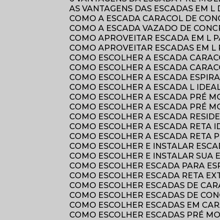
AS VANTAGENS DAS ESCADAS EM L
COMO A ESCADA CARACOL DE CON
COMO A ESCADA VAZADO DE CON
COMO APROVEITAR ESCADA EM L 
COMO APROVEITAR ESCADAS EM L
COMO ESCOLHER A ESCADA CARAC
COMO ESCOLHER A ESCADA CARAC
COMO ESCOLHER A ESCADA ESPIRA
COMO ESCOLHER A ESCADA L IDEA
COMO ESCOLHER A ESCADA PRÉ M
COMO ESCOLHER A ESCADA PRÉ M
COMO ESCOLHER A ESCADA RESID
COMO ESCOLHER A ESCADA RETA 
COMO ESCOLHER A ESCADA RETA 
COMO ESCOLHER E INSTALAR ESC
COMO ESCOLHER E INSTALAR SUA
COMO ESCOLHER ESCADA PARA ES
COMO ESCOLHER ESCADA RETA EX
COMO ESCOLHER ESCADAS DE CAR
COMO ESCOLHER ESCADAS DE CON
COMO ESCOLHER ESCADAS EM CAR
COMO ESCOLHER ESCADAS PRÉ M