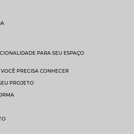
SA
UNCIONALIDADE PARA SEU ESPAÇO
E VOCÊ PRECISA CONHECER
 SEU PROJETO
FORMA
TO