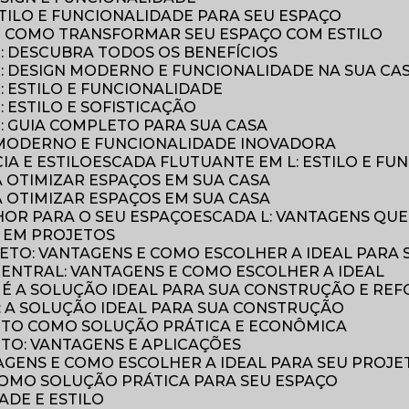
STILO E FUNCIONALIDADE PARA SEU ESPAÇO
O COMO TRANSFORMAR SEU ESPAÇO COM ESTILO
: DESCUBRA TODOS OS BENEFÍCIOS
: DESIGN MODERNO E FUNCIONALIDADE NA SUA CA
 ESTILO E FUNCIONALIDADE
 ESTILO E SOFISTICAÇÃO
: GUIA COMPLETO PARA SUA CASA
N MODERNO E FUNCIONALIDADE INOVADORA
IA E ESTILO
ESCADA FLUTUANTE EM L: ESTILO E F
RA OTIMIZAR ESPAÇOS EM SUA CASA
RA OTIMIZAR ESPAÇOS EM SUA CASA
HOR PARA O SEU ESPAÇO
ESCADA L: VANTAGENS QU
LO EM PROJETOS
ETO: VANTAGENS E COMO ESCOLHER A IDEAL PARA
CENTRAL: VANTAGENS E COMO ESCOLHER A IDEAL
É A SOLUÇÃO IDEAL PARA SUA CONSTRUÇÃO E RE
 A SOLUÇÃO IDEAL PARA SUA CONSTRUÇÃO
ETO COMO SOLUÇÃO PRÁTICA E ECONÔMICA
TO: VANTAGENS E APLICAÇÕES
AGENS E COMO ESCOLHER A IDEAL PARA SEU PROJE
COMO SOLUÇÃO PRÁTICA PARA SEU ESPAÇO
ADE E ESTILO