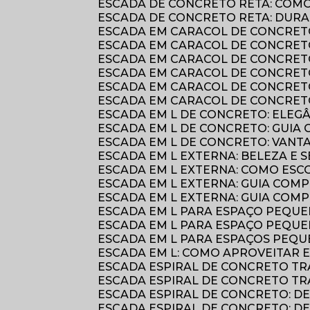
ESCADA DE CONCRETO RETA: COMO
ESCADA DE CONCRETO RETA: DURA
ESCADA EM CARACOL DE CONCRETO:
ESCADA EM CARACOL DE CONCRET
ESCADA EM CARACOL DE CONCRETO
ESCADA EM CARACOL DE CONCRET
ESCADA EM CARACOL DE CONCRETO
ESCADA EM CARACOL DE CONCRET
ESCADA EM L DE CONCRETO: ELEGÂ
ESCADA EM L DE CONCRETO: GUI
ESCADA EM L DE CONCRETO: VANT
ESCADA EM L EXTERNA: BELEZA E
ESCADA EM L EXTERNA: COMO ES
ESCADA EM L EXTERNA: GUIA CO
ESCADA EM L EXTERNA: GUIA COM
ESCADA EM L PARA ESPAÇO PEQUEN
ESCADA EM L PARA ESPAÇO PEQUE
ESCADA EM L PARA ESPAÇOS PEQU
ESCADA EM L: COMO APROVEITAR
ESCADA ESPIRAL DE CONCRETO T
ESCADA ESPIRAL DE CONCRETO T
ESCADA ESPIRAL DE CONCRETO: 
ESCADA ESPIRAL DE CONCRETO: D