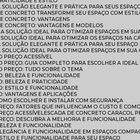
RATICIDADE E ESTILO
A SOLUÇÃO ELEGANTE E PRÁTICA PARA SEUS ESPAÇ
DE CONCRETO TRANSFORME SEU ESPAÇO COM ESTI
DE CONCRETO: VANTAGENS
DE CONCRETO: VANTAGENS E MODELOS
 A SOLUÇÃO IDEAL PARA OTIMIZAR ESPAÇOS EM SU
 SOLUÇÃO IDEAL PARA OTIMIZAR OS ESPAÇOS NA C
A SOLUÇÃO ELEGANTE E PRÁTICA PARA SEU ESPAÇO
A SOLUÇÃO IDEAL PARA OTIMIZAR ESPAÇOS EM SUA
O PREÇO ACESSÍVEL
O PREÇO: GUIA COMPLETO PARA ESCOLHER A IDEAL
O PREÇO: TUDO SOBRE O TEMA
O: BELEZA E FUNCIONALIDADE
: BELEZA E PRATICIDADE
: ESTILO E FUNCIONALIDADE
O: VANTAGENS E APLICAÇÕES
COMO ESCOLHER E INSTALAR COM SEGURANÇA
REÇO: FATORES QUE INFLUENCIAM O CUSTO E CO
REÇO ACESSÍVEL
ESCADA DE CONCRETO CARACOL PR
REÇO: DESCUBRA A MELHORIA E FUNCIONALIDADE
BELEZA E FUNCIONALIDADE
ELEGÂNCIA E FUNCIONALIDADE EM ESPAÇOS COMPA
STILO E FUNCIONALIDADE PARA SEU ESPAÇO