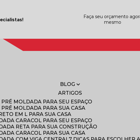
Faça seu orçamento agor
cialistas!
mesmo
(11) 4642-002
BLOG
ARTIGOS
L PRÉ MOLDADA PARA SEU ESPAÇO
L PRÉ MOLDADA PARA SUA CASA
RETO EM L PARA SUA CASA
LDADA CARACOL PARA SEU ESPAÇO
LDADA RETA PARA SUA CONSTRUÇÃO
LDADA CARACOL PARA SUA CASA
LDADA COM VIGA CENTRAL
7 DICAS PARA ESCOLHER