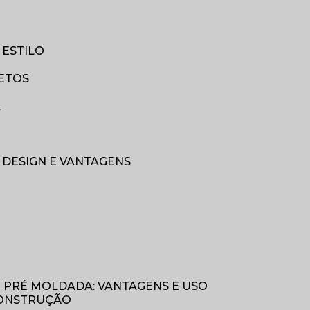
 ESTILO
JETOS
A
 DESIGN E VANTAGENS
A
 PRÉ MOLDADA: VANTAGENS E USO
 CONSTRUÇÃO