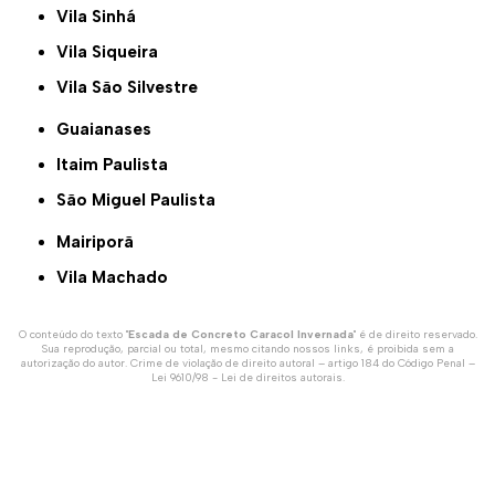
Vila Sinhá
Vila Siqueira
Vila São Silvestre
Guaianases
Itaim Paulista
São Miguel Paulista
Mairiporã
Vila Machado
O conteúdo do texto "
Escada de Concreto Caracol Invernada
" é de direito reservado.
Sua reprodução, parcial ou total, mesmo citando nossos links, é proibida sem a
autorização do autor. Crime de violação de direito autoral – artigo 184 do Código Penal –
Lei 9610/98 - Lei de direitos autorais
.